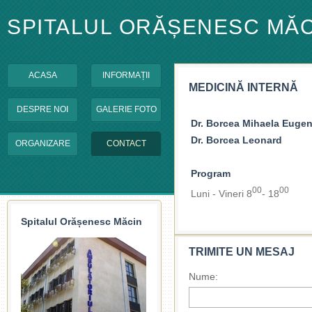
SPITALUL ORĂȘENESC MĂC
ACASA
INFORMAȚII
MEDICINĂ INTERNĂ
DESPRE NOI
GALERIE FOTO
Dr. Borcea Mihaela Eugen
Dr. Borcea Leonard
ORGANIZARE
CONTACT
Program
00
00
Luni - Vineri 8
- 18
Spitalul Orășenesc Măcin
TRIMITE UN MESAJ
Nume: